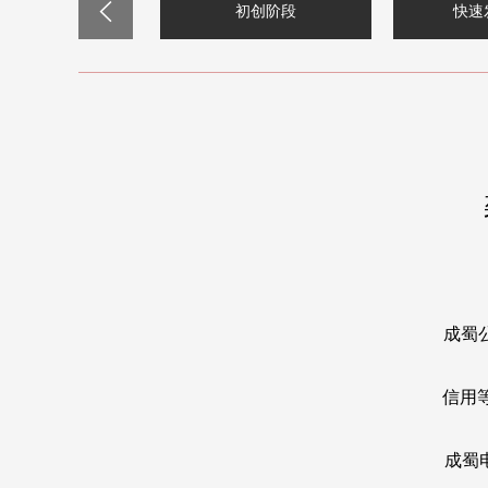
初创阶段
快速
成蜀
信用
成蜀