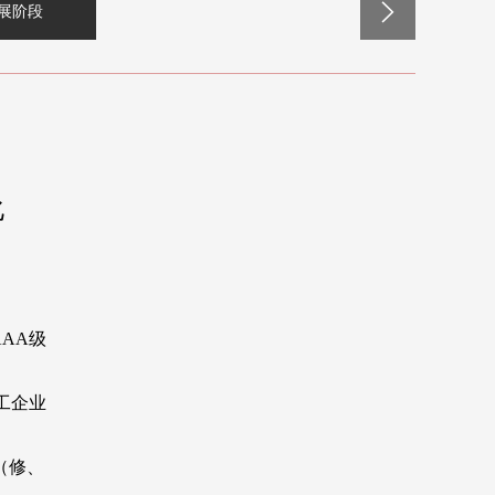
展阶段
化
AA级
工企业
（修、