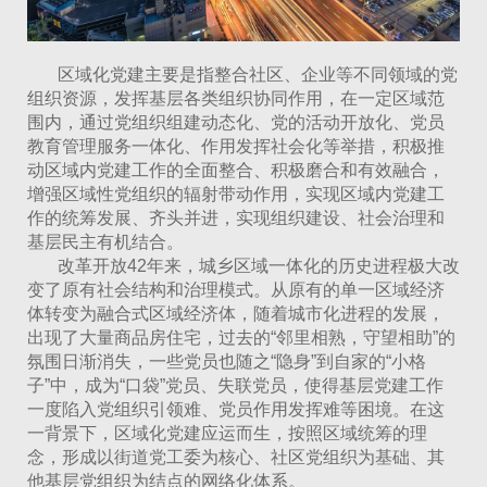
区域化党建主要是指整合社区、企业等不同领域的党
组织资源，发挥基层各类组织协同作用，在一定区域范
围内，通过党组织组建动态化、党的活动开放化、党员
教育管理服务一体化、作用发挥社会化等举措，积极推
动区域内党建工作的全面整合、积极磨合和有效融合，
增强区域性党组织的辐射带动作用，实现区域内党建工
作的统筹发展、齐头并进，实现组织建设、社会治理和
基层民主有机结合。
改革开放42年来，城乡区域一体化的历史进程极大改
变了原有社会结构和治理模式。从原有的单一区域经济
体转变为融合式区域经济体，随着城市化进程的发展，
出现了大量商品房住宅，过去的“邻里相熟，守望相助”的
氛围日渐消失，一些党员也随之“隐身”到自家的“小格
子”中，成为“口袋”党员、失联党员，使得基层党建工作
一度陷入党组织引领难、党员作用发挥难等困境。在这
一背景下，区域化党建应运而生，按照区域统筹的理
念，形成以街道党工委为核心、社区党组织为基础、其
他基层党组织为结点的网络化体系。