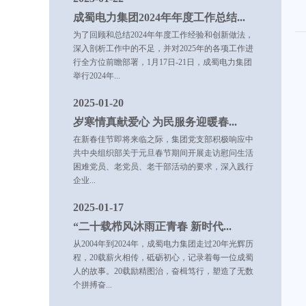
成蜀电力集团2024年年度工作总结...
为了回顾和总结2024年年度工作经验和创新做法，
深入剖析工作中的不足，并对2025年的各项工作进
行全方位前瞻部署，1月17日-21日，成蜀电力集团
举行2024年...
2025-01-20
岁寒情真献爱心 为民服务迎暖春...
在新春佳节即将来临之际，集团党支部积极响应中
共中央组织部关于元旦春节期间开展走访慰问生活
困难党员、老党员、老干部活动的要求，深入践行
企业...
2025-01-17
“二十载栉风沐雨正青春 新时代...
从2004年到2024年，成蜀电力集团走过20年光辉历
程，20载薪火相传，砥砺初心，记录着每一位成蜀
人的故事。20载励精图治，奋楫笃行，塑造了无数
个拼搏奋...