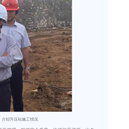
）介绍升压站施工情况