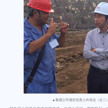
▲集团公司项目负责人向张总（左二