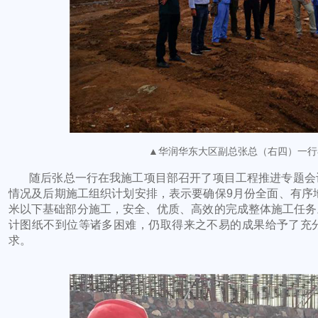
▲华润华东大区副总张总（右四）一行
随后张总一行在我施工项目部召开了项目工程推进专题会
情况及后期施工组织计划安排，表示要确保9月份全面、有序地
米以下基础部分施工，安全、优质、高效的完成整体施工任务
计图纸不到位等诸多困难，仍取得来之不易的成果给予了充
求。