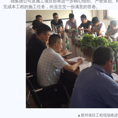
我集团公司及施工项目部将进一步精心组织、严密策划、
完成本工程的施工任务，向业主交一份满意的答卷。
▲胶州项目工程现场推进